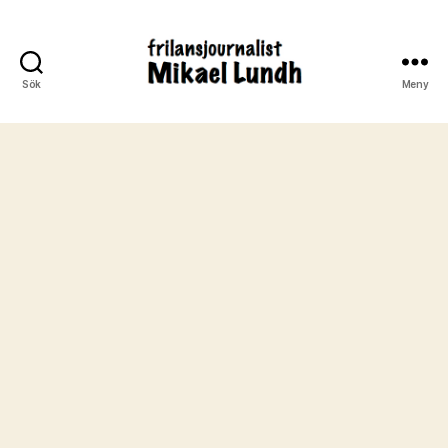
Sök
Meny
ready24seven.se