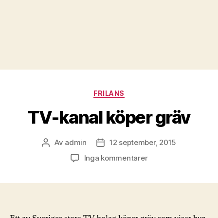
Kategorier
FRILANS
TV-kanal köper gräv
Av
admin
12 september, 2015
Inläggsförfattare
Inläggsdatum
till
Inga kommentarer
TV-
kanal
köper
gräv