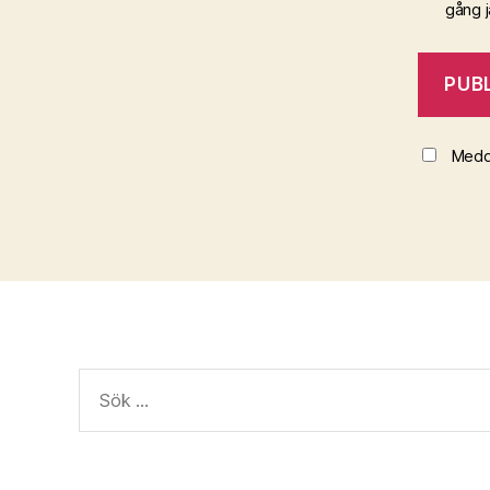
gång 
Medde
Sök
efter: