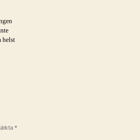
ingen
inte
 helst
märkta
*