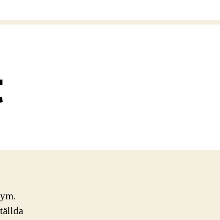
t
nym.
tällda