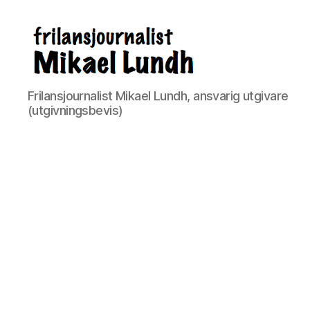
ready24seven.se
Frilansjournalist Mikael Lundh, ansvarig utgivare
(utgivningsbevis)