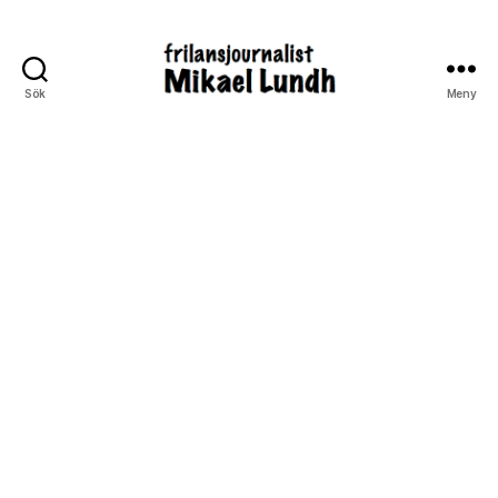
Sök
Meny
ready24seven.se