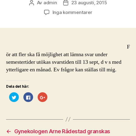
Av
admin
23 augusti, 2015
Inläggsförfattare
Inläggsdatum
till
Inga kommentarer
Svarstid
för
psykosocial
arbetsmiljöenkät
vid
F
Kundcenter
ör att fler ska få möjlighet att lämna svar under
Gävle,
semestertider utökas svarstiden till 13 sept, d v s med
Försäkringskassan
ytterligare en månad. Ev frågor kan ställas till mig.
utökas
Dela det här:
K
K
K
l
l
l
i
i
i
c
c
c
k
k
k
a
a
a
f
f
f
ö
ö
ö
r
r
r
a
a
a
←
Gynekologen Arne Rådestad granskas
t
t
t