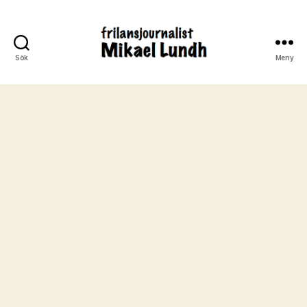
Sök
Meny
ready24seven.se