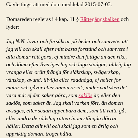
Gävle tingsrätt med dom meddelad 2015-07-03.
Domareden regleras i 4 kap. 11 §
Rättegångsbalken
och
lyder:
Jag N.N. lovar och försäkrar på heder och samvete, att
jag vill och skall efter mitt bästa förstånd och samvete i
alla domar rätt göra, ej mindre den fattige än den rike,
och döma efter Sveriges lag och laga stadgar; aldrig lag
vränga eller orätt främja för släktskap, svågerskap,
vänskap, avund, illvilja eller räddhåga, ej heller för
mutor och gåvor eller annan orsak, under vad sken det
vara må; ej den saker göra, som
saklös
är, eller den
saklös, som saker är. Jag skall varken förr, än domen
avsäges, eller sedan uppenbara dem, som till rätta gå,
eller andra de rådslag rätten inom stängda dörrar
håller. Detta allt vill och skall jag som en ärlig och
uppriktig domare troget hålla.