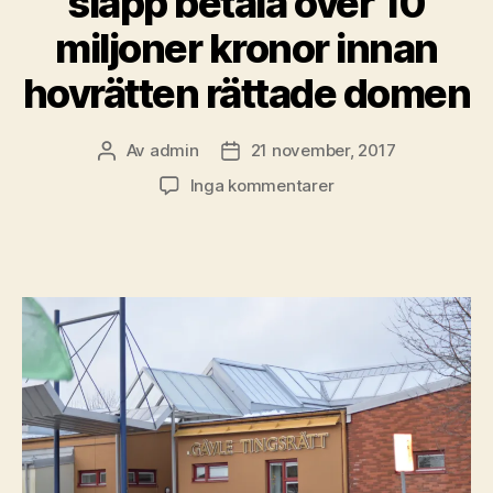
slapp betala över 10
miljoner kronor innan
hovrätten rättade domen
Av
admin
21 november, 2017
Inläggsförfattare
Inläggsdatum
till
Inga kommentarer
Lagmannen
Anita
Wallin
Wiberg
tänjde
ordentligt
på
lagen
–
Gävleföretag
slapp
betala