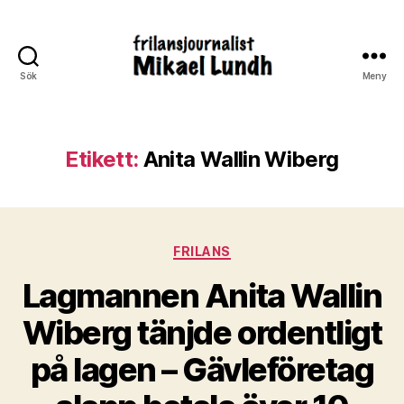
Sök
Meny
ready24seven.se
Etikett:
Anita Wallin Wiberg
Kategorier
FRILANS
Lagmannen Anita Wallin
Wiberg tänjde ordentligt
på lagen – Gävleföretag