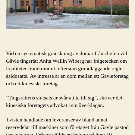
över
10
miljoner
kronor
innan
hovrätten
rättade
domen
Vid en systematisk granskning av domar från chefen vid
Gävle tingsrätt Anita Wallin Wiberg har frågetecken om
lojaliteter framkommit, eftersom grundläggande regler
åsidosatts. Av intresse är en dom mellan ett Gävleföretag
och ett kinesiskt företag.
”Tingsrättens slutsats är svår att ta till sig”, skriver det
kinesiska företagets advokat i sin överklagan.
Tvisten handlade om leveranser av bland annat
reservdelar till maskiner som företaget från Gävle påstod
var felaktiga. Frågan gällde ett belopp på över 10