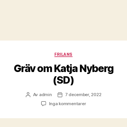
Kategorier
FRILANS
Gräv om Katja Nyberg
(SD)
Av
admin
7 december, 2022
Inläggsförfattare
Inläggsdatum
till
Inga kommentarer
Gräv
om
Katja