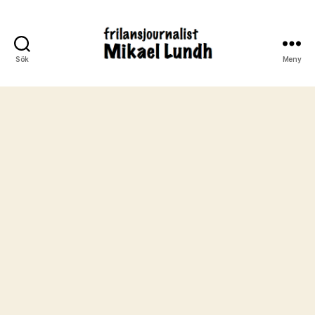
Sök
Meny
ready24seven.se