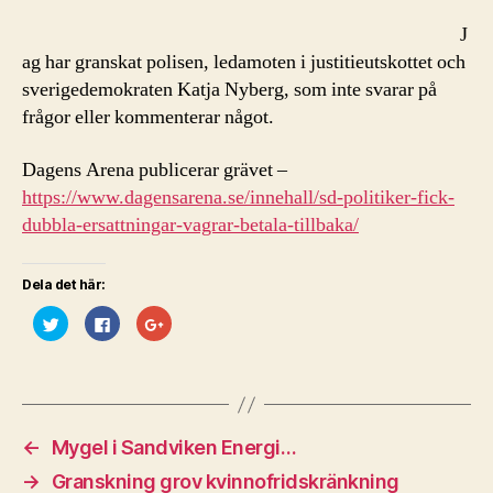
Nyberg
(SD)
J
ag har granskat polisen, ledamoten i justitieutskottet och
sverigedemokraten Katja Nyberg, som inte svarar på
frågor eller kommenterar något.
Dagens Arena publicerar grävet –
https://www.dagensarena.se/innehall/sd-politiker-fick-
dubbla-ersattningar-vagrar-betala-tillbaka/
Dela det här:
K
K
K
l
l
l
i
i
i
c
c
c
k
k
k
a
a
a
f
f
f
ö
ö
ö
r
r
r
a
a
a
←
Mygel i Sandviken Energi…
t
t
t
t
t
t
d
d
d
→
Granskning grov kvinnofridskränkning
e
e
e