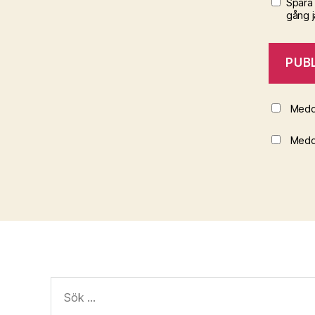
Spara
gång 
Medd
Medde
Sök
efter: