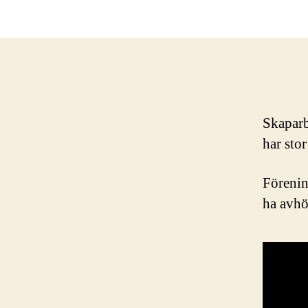
Skaparb
har stor
Förening
ha avhö