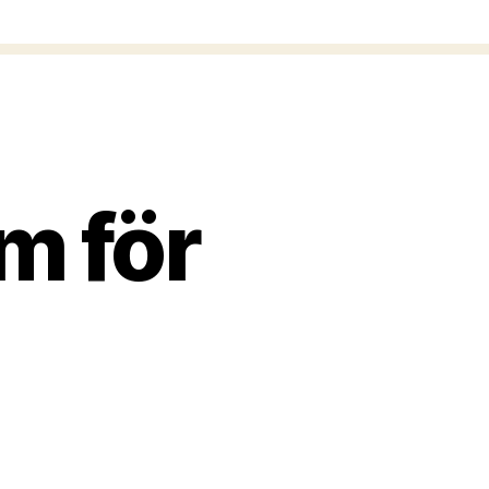
m för
ll
ortsatta