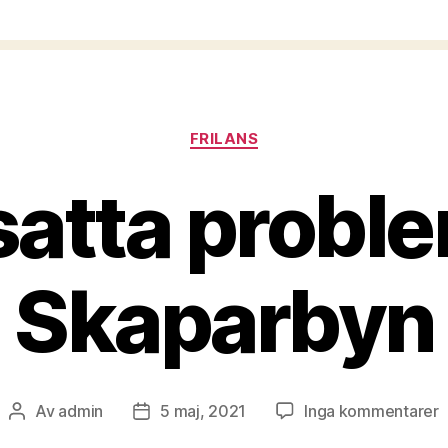
Kategorier
FRILANS
satta proble
Skaparbyn
ti
Av
admin
5 maj, 2021
Inga kommentarer
Inläggsförfattare
Inläggsdatum
F