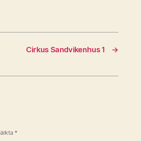
Cirkus Sandvikenhus 1
→
märkta
*