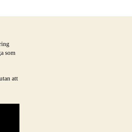
roblem
ör
kaparbyn
kring
ga som
utan att