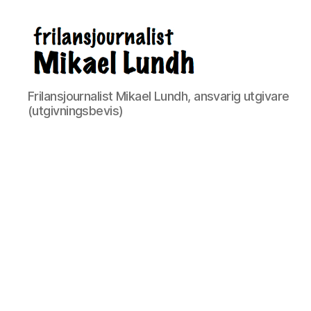
ready24seven.se
Frilansjournalist Mikael Lundh, ansvarig utgivare
(utgivningsbevis)