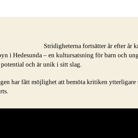
p
f
S
Stridigheterna fortsätter år efter år 
yn i Hedesunda – en kultursatsning för barn och un
 potential och är unik i sitt slag.
en har fått möjlighet att bemöta kritiken ytterligare 
rts.