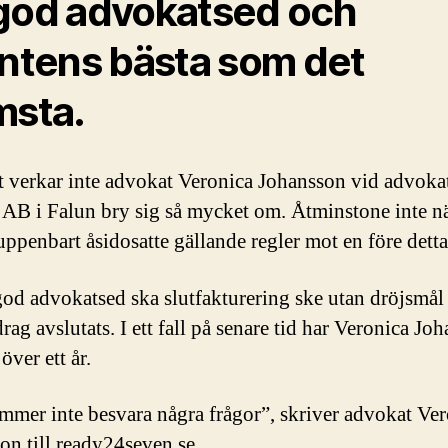
god advokatsed och
entens bästa som det
msta.
 verkar inte advokat Veronica Johansson vid advoka
AB i Falun bry sig så mycket om. Åtminstone inte n
uppenbart åsidosatte gällande regler mot en före detta
god advokatsed ska slutfakturering ske utan dröjsmål e
rag avslutats. I ett fall på senare tid har Veronica Jo
 över ett år.
mmer inte besvara några frågor”, skriver advokat Ve
on till ready24seven.se.