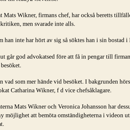
 Mats Wikner, firmans chef, har också beretts tillfälle
kritiken, men svarade inte alls.
 han inte har hört av sig så söktes han i sin bostad i
ut går god advokatsed före att få in pengar till firman
 besöket.
n vad som mer hände vid besöket. I bakgrunden hör
okat Catharina Wikner, f d vice chefsåklagare.
erna Mats Wikner och Veronica Johansson har dess
 ny möjlighet att bemöta omständigheterna i videon ut
t.