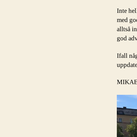
Inte hel
med god
alltså i
god adv
Ifall n
uppdate
MIKA
V
i
d
e