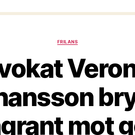
Kategorier
FRILANS
vokat Veron
hansson bry
agrant mot 