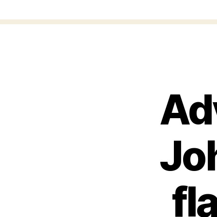
Ad
Jo
fl