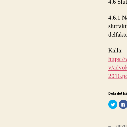
4.6 Slu
4.6.1 Nä
slutfakt
delfaktu
Källa:
https:/
v/advok
2016.p
Dela det hä
K
l
l
i
i
c
k
a
f
f
advo