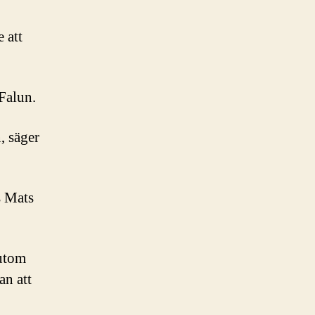
 att
 Falun.
, säger
s Mats
utom
an att