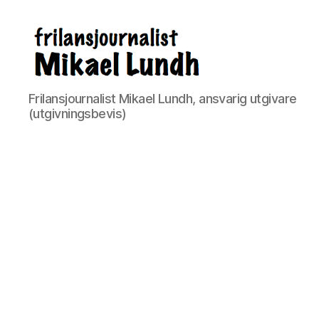
ready24seven.se
Frilansjournalist Mikael Lundh, ansvarig utgivare
(utgivningsbevis)