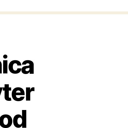
ica
ter
god