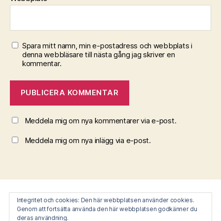
Spara mitt namn, min e-postadress och webbplats i
denna webbläsare till nästa gång jag skriver en
kommentar.
Meddela mig om nya kommentarer via e-post.
Meddela mig om nya inlägg via e-post.
Sök
Integritet och cookies: Den här webbplatsen använder cookies.
Integritet och cookies: Den här webbplatsen använder cookies.
efter:
Genom att fortsätta använda den här webbplatsen godkänner du
Genom att fortsätta använda den här webbplatsen godkänner du
deras användning.
deras användning.