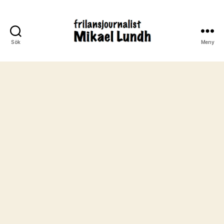
Sök
Meny
ready24seven.se