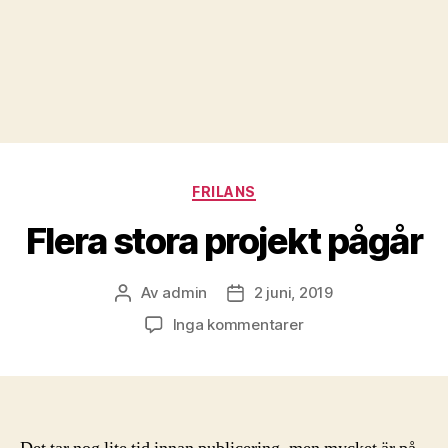
Kategorier
FRILANS
Flera stora projekt pågår
Av
admin
2 juni, 2019
Inläggsförfattare
Inläggsdatum
till
Inga kommentarer
Flera
stora
projekt
pågår