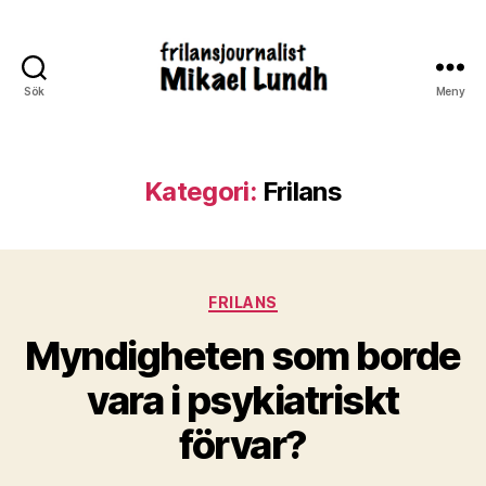
Sök
Meny
ready24seven.se
Kategori:
Frilans
Kategorier
FRILANS
Myndigheten som borde
vara i psykiatriskt
förvar?