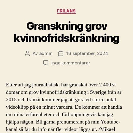
Kategorier
FRILANS
Granskning grov
kvinnofridskränkning
Av
admin
16 september, 2024
Inläggsförfattare
Inläggsdatum
till
Inga kommentarer
Granskning
grov
kvinnofridskränknin
Efter att jag journalistiskt har granskat över 2 400 st
domar om grov kvinnofridskränkning i Sverige från år
2015 och framåt kommer jag att göra ett större antal
videoklipp på en minut vardera. De kommer att handla
om mina erfarenheter och förhoppningsvis kan jag
hjälpa någon. Bli gärna prenumerant på min Youtube-
kanal så får du info när fler videor läggs ut. /Mikael