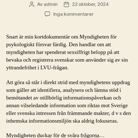
Av
admin
22 oktober, 2024
Inläggsförfattare
Inläggsdatum
till
Inga kommentarer
Myndigheten
som
borde
Snart är min kortdokumentär om Myndigheten för
vara
psykologiskt försvar färdig. Den handlar om att
i
myndigheten har spenderat sexsiffrigt belopp på att
psykiatriskt
bevaka och registrera svenskar som använder sig av sin
förvar?
yttrandefrihet i LVU-frågan.
Att göra så står i direkt strid med myndighetens uppdrag
som gäller att identifiera, analysera och lämna stöd i
bemötandet av otillbörlig informationspåverkan och
annan vilseledande information som riktas mot Sverige
eller svenska intressen från främmande makter, d v s den
inhemska informationsmiljön ska aldrig fokuseras.
Myndigheten duckar för de svåra frågorna…