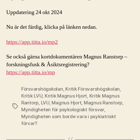
Uppdatering 24 okt 2024
Nu är det färdig, klicka på länken nedan.
https://app.titta.io/mp2
Se också gärna kortdokumentären Magnus Ranstorp –
forskningsfusk & Åsiktsregistrering?
https://app.titta.io/mp
Försvarshögskolan
,
Kritik Försvarshögskolan
,
Kritik LVU
,
Kritik Magnus Hjort
,
Kritik Magnus
Rantorp
,
LVU
,
Magnus Hjort
,
Magnus Ranstorp
,
Etiketter
Myndigheten för psykologiskt försvar
,
Myndigheten som borde vara i psykiatriskt
förvar?