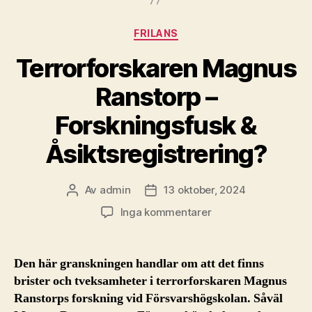
Kategorier
FRILANS
Terrorforskaren Magnus
Ranstorp –
Forskningsfusk &
Åsiktsregistrering?
Av
admin
13 oktober, 2024
Inläggsförfattare
Inläggsdatum
till
Inga kommentarer
Terrorforskaren
Magnus
Ranstorp
Den här granskningen handlar om att det finns
–
brister och tveksamheter i terrorforskaren Magnus
Forskningsfusk
Ranstorps forskning vid Försvarshögskolan.
Såväl
&