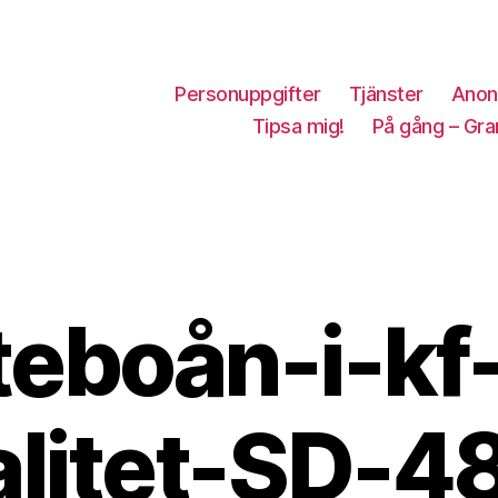
Personuppgifter
Tjänster
Anon
Tipsa mig!
På gång – Gra
teboån-i-kf-
alitet-SD-4