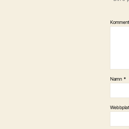
Kommen
Namn
*
Webbpla