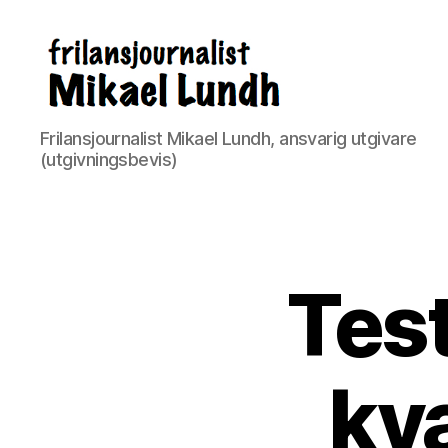
ready24seven.se
Frilansjournalist Mikael Lundh, ansvarig utgivare
(utgivningsbevis)
Tes
kv