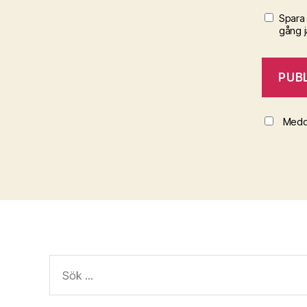
Spara
gång 
Medde
Sök
efter: