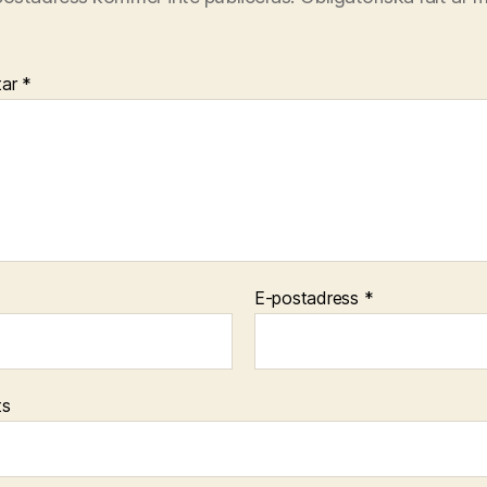
tar
*
E-postadress
*
ts