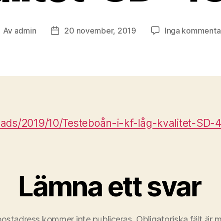
Av
admin
20 november, 2019
Inga kommenta
nläggsförfattare
Inläggsdatum
ads/2019/10/Testeboån-i-kf-låg-kvalitet-SD
Lämna ett svar
postadress kommer inte publiceras.
Obligatoriska fält är 