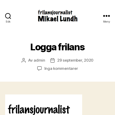
Sök
Meny
ready24seven.se
Logga frilans
Av
admin
29 september, 2020
Inläggsförfattare
Inläggsdatum
till
Inga kommentarer
Logga
frilans