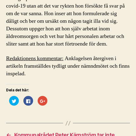
covid-19 utan att det var rykten hon försökte få svar på
om de var sanna. Hon inser att hon formulerade sig
dåligt och ber om ursäkt om någon tagit illa vid sig.
Dessutom uppger hon att hon själv arbetat inom
äldreomsorgen och vet hur hårt personalen arbetar och
sliter samt att hon har stort förtroende för dem.
Redaktionens kommentar:
Anklagelsen återgiven i
artikeln framställdes tydligt under nämndmötet och finns
inspelad.
Dela det här:
K
K
K
l
l
l
i
i
i
c
c
c
k
k
k
a
a
a
f
f
f
ö
ö
ö
r
r
r
a
a
a
←
Kommunalrådet Peter Kärnström tar inte