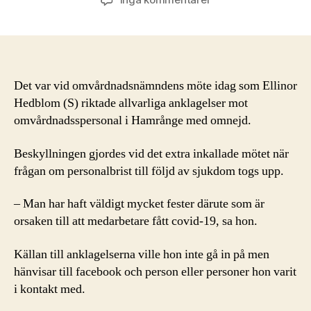
S-
politiker
anklagar
personal
i
Det var vid omvårdnadsnämndens möte idag som Ellinor
omsorgen
Hedblom (S) riktade allvarliga anklagelser mot
för
omvårdnadsspersonal i Hamrånge med omnejd.
att
fått
covid-
Beskyllningen gjordes vid det extra inkallade mötet när
19
frågan om personalbrist till följd av sjukdom togs upp.
vid
fester
– Man har haft väldigt mycket fester därute som är
orsaken till att medarbetare fått covid-19, sa hon.
Källan till anklagelserna ville hon inte gå in på men
hänvisar till facebook och person eller personer hon varit
i kontakt med.