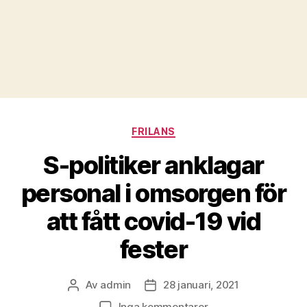
Kategorier
FRILANS
S-politiker anklagar
personal i omsorgen för
att fått covid-19 vid
fester
Av
admin
28 januari, 2021
Inläggsförfattare
Inläggsdatum
till
Inga kommentarer