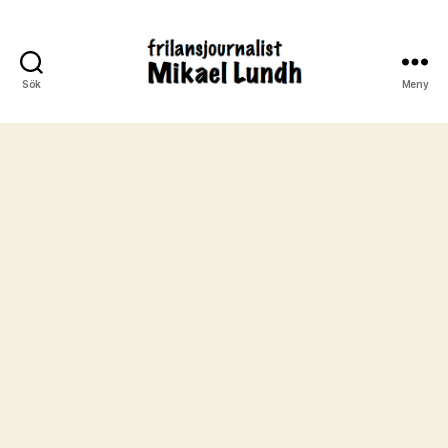
Sök
Meny
ready24seven.se